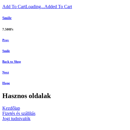
Add To Cart
Loading...
Added To Cart
Smile
7.500
Ft
Prev
Smile
Back to Shop
Next
Hope
Hasznos oldalak
Kezdőlap
Fizetés és szállítás
Jogi tudnivalók