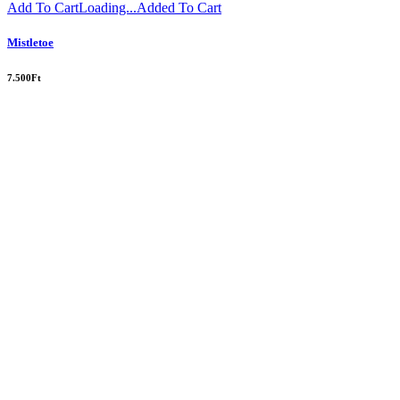
Add To Cart
Loading...
Added To Cart
Mistletoe
7.500
Ft