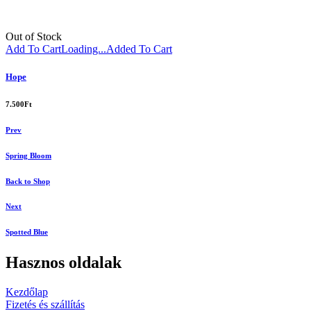
Out of Stock
Add To Cart
Loading...
Added To Cart
Hope
7.500
Ft
Prev
Spring Bloom
Back to Shop
Next
Spotted Blue
Hasznos oldalak
Kezdőlap
Fizetés és szállítás